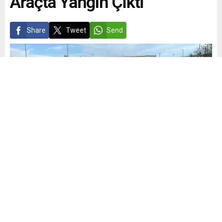
Araçta Yangın Çıktı
Share
Tweet
Send
Kağıthane
Publish: 29.01.2025
0
İstanbul Kağıthane’de seyir halindeki bir araçta meydana