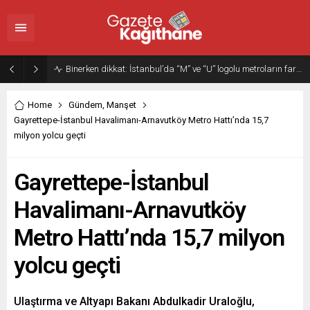
Binerken dikkat: İstanbul’da “M” ve “U” logolu metroların farkı…
Home
Gündem
,
Manşet
Gayrettepe-İstanbul Havalimanı-Arnavutköy Metro Hattı’nda 15,7
milyon yolcu geçti
Gayrettepe-İstanbul
Havalimanı-Arnavutköy
Metro Hattı’nda 15,7 milyon
yolcu geçti
Ulaştırma ve Altyapı Bakanı Abdulkadir Uraloğlu,