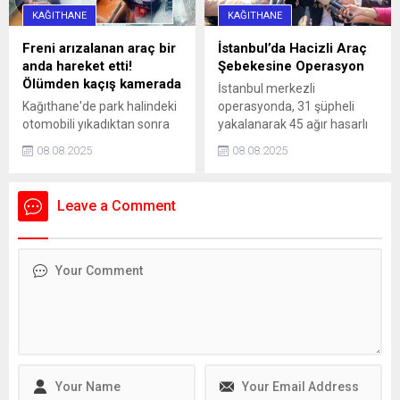
doktorluğunu yaptığı da
KAĞITHANE
KAĞITHANE
öğrenilen Bağdigen’in
ölümüne ilişkin soruşturma
Freni arızalanan araç bir
İstanbul’da Hacizli Araç
başlatıldı. Bağdigen'in
anda hareket etti!
Şebekesine Operasyon
ölmeden önce, "Daha önce
Ölümden kaçış kamerada
İstanbul merkezli
intihar edecektim. Farklı
Kağıthane'de park halindeki
operasyonda, 31 şüpheli
sebeplerden dolayı
otomobili yıkadıktan sonra
yakalanarak 45 ağır hasarlı
intiharımı erteledim" yazılı
iki kuzen Erkan Bekar (41)
araç ele geçirildi.
intihar...
08.08.2025
08.08.2025
ile Serkan Bekar (41)
yıkadıkları aracın arkasında
sohbet etmeye başladı. Bu
Leave a Comment
sırada park halinde bulunan
başka bir aracın el freninde
arıza meydana geldi. Yokuş
aşağı inmeye başlayan aracı
son anda fark eden Erkan
Bekar ve kuzeni aracın
altında kalmaktan...