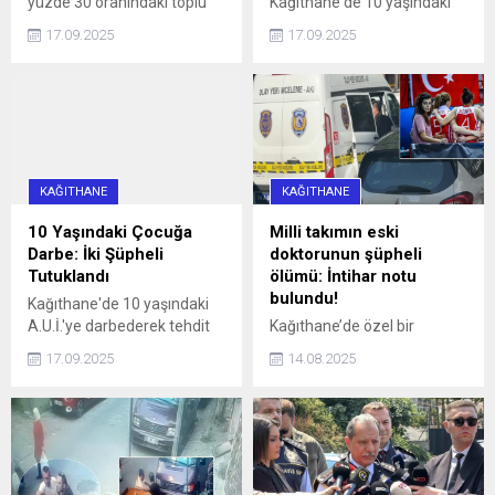
yüzde 30 oranındaki toplu
Kağıthane'de 10 yaşındaki
ulaşım zammı, 'U' logolu
çocuğun bisikletini
17.09.2025
17.09.2025
metrolar ve Marmaray'da
gasbetmeye çalışan 16 ve
geçerli olmayacak haberi,
13 yaşındaki iki kişi, çocuğu
aradaki farkı merak ettirdi.
darbettikleri gerekçesiyle
İşte, logoların anlamı ve
tutuklandı.
farkı...
KAĞITHANE
KAĞITHANE
10 Yaşındaki Çocuğa
Milli takımın eski
Darbe: İki Şüpheli
doktorunun şüpheli
Tutuklandı
ölümü: İntihar notu
bulundu!
Kağıthane'de 10 yaşındaki
A.U.İ.'ye darbederek tehdit
Kağıthane’de özel bir
eden ve kaçmaya çalışırken
hastanede Acil Tıp Uzmanı
17.09.2025
14.08.2025
bir aracın çarpmasına neden
olarak görev yapan doktor
olan 16 yaşındaki İ.H.K. ve 13
Sedanur Bağdigen (35)
yaşındaki E.S. gözaltına
yaşadığı rezidanstaki
alındı. Şüpheliler, adliyeye
dairenin yatak odasında ölü
sevk edilerek tutuklandı.
bulundu. Bir dönem Kadın
Basketbol Milli Takımının