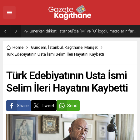
Binerken dikkat: İstanbul’da “M” ve “U” logolu metroların farkı…
Home
Gündem
,
İstanbul
,
Kağıthane
,
Manşet
Türk Edebiyatının Usta İsmi Selim İleri Hayatını Kaybetti
Türk Edebiyatının Usta İsmi
Selim İleri Hayatını Kaybetti
Share
Tweet
Send