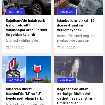
KAĞITHANE
KAĞITHANE
Kağıthane’de hatalı park
İstanbullular dikkat: 10
trafiği felç etti!
ilçeye 4 saat su
Vatandaşlar aracı Forklift
verilemeyecek
ile yoldan kaldırdı
İstanbul'da enerji dağıtım
İstanbul Kağıthane'de,
merkezinde yapılacak
Sarıgöl Caddesi üzerinde
çalışmalar nedeniyle yarın
09.12.2025
09.12.2025
saat 16.00 sularında 34 SS
10 ilçeye 4 saat su
0010 plakalı bir otomobil,
verilemeyecek.
hatalı park nedeniyle
caddeyi araç trafiğine
kapattı. Araç sürücüleri ile
halk otobüsündeki
yurttaşlar, uzun bir süre
KAĞITHANE
KAĞITHANE
aracın sürücüsüne
ulaşmaya ...
Binerken dikkat:
Kağıthane’de akran
İstanbul’da “M” ve “U”
zorbalığı: Bisikletini
logolu metroların farkı…
gasbetmeye çalıştılar,
tutuklandılar
İstanbul'da yürürlüğe giren