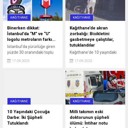
KAĞITHANE
KAĞITHANE
Binerken dikkat:
Kağıthane’de akran
İstanbul’da “M” ve “U”
zorbalığı: Bisikletini
logolu metroların farkı…
gasbetmeye çalıştılar,
tutuklandılar
İstanbul'da yürürlüğe giren
yüzde 30 oranındaki toplu
Kağıthane'de 10 yaşındaki
ulaşım zammı, 'U' logolu
çocuğun bisikletini
17.09.2025
17.09.2025
metrolar ve Marmaray'da
gasbetmeye çalışan 16 ve
geçerli olmayacak haberi,
13 yaşındaki iki kişi, çocuğu
aradaki farkı merak ettirdi.
darbettikleri gerekçesiyle
İşte, logoların anlamı ve
tutuklandı.
farkı...
KAĞITHANE
KAĞITHANE
10 Yaşındaki Çocuğa
Milli takımın eski
Darbe: İki Şüpheli
doktorunun şüpheli
Tutuklandı
ölümü: İntihar notu