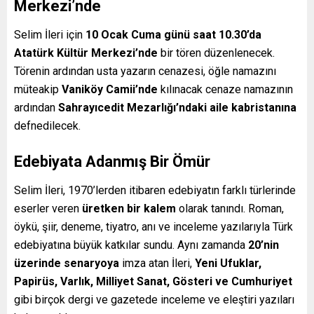
Merkezi’nde
Selim İleri için
10 Ocak Cuma günü saat 10.30’da
Atatürk Kültür Merkezi’nde
bir tören düzenlenecek.
Törenin ardından usta yazarın cenazesi, öğle namazını
müteakip
Vaniköy Camii’nde
kılınacak cenaze namazının
ardından
Sahrayıcedit Mezarlığı’ndaki aile kabristanına
defnedilecek.
Edebiyata Adanmış Bir Ömür
Selim İleri, 1970’lerden itibaren edebiyatın farklı türlerinde
eserler veren
üretken bir kalem
olarak tanındı. Roman,
öykü, şiir, deneme, tiyatro, anı ve inceleme yazılarıyla Türk
edebiyatına büyük katkılar sundu. Aynı zamanda
20’nin
üzerinde senaryoya
imza atan İleri,
Yeni Ufuklar,
Papirüs, Varlık, Milliyet Sanat, Gösteri ve Cumhuriyet
gibi birçok dergi ve gazetede inceleme ve eleştiri yazıları