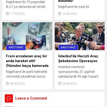
bulundu!
Kağıthane'de 10 yaşındaki
A.U.İ.'ye darbederek tehdit
Kağıthane’de özel bir
eden ve kaçmaya çalışırken
hastanede Acil Tıp Uzmanı
17.09.2025
14.08.2025
bir aracın çarpmasına neden
olarak görev yapan doktor
olan 16 yaşındaki İ.H.K. ve 13
Sedanur Bağdigen (35)
yaşındaki E.S. gözaltına
yaşadığı rezidanstaki
alındı. Şüpheliler, adliyeye
dairenin yatak odasında ölü
sevk edilerek tutuklandı.
bulundu. Bir dönem Kadın
Basketbol Milli Takımının
doktorluğunu yaptığı da
KAĞITHANE
KAĞITHANE
öğrenilen Bağdigen’in
ölümüne ilişkin soruşturma
Freni arızalanan araç bir
İstanbul’da Hacizli Araç
başlatıldı. Bağdigen'in
anda hareket etti!
Şebekesine Operasyon
ölmeden önce, "Daha önce
Ölümden kaçış kamerada
İstanbul merkezli
intihar edecektim. Farklı
Kağıthane'de park halindeki
operasyonda, 31 şüpheli
sebeplerden dolayı
otomobili yıkadıktan sonra
yakalanarak 45 ağır hasarlı
intiharımı erteledim" yazılı
iki kuzen Erkan Bekar (41)
araç ele geçirildi.
intihar...
08.08.2025
08.08.2025
ile Serkan Bekar (41)
yıkadıkları aracın arkasında
sohbet etmeye başladı. Bu
Leave a Comment
sırada park halinde bulunan
başka bir aracın el freninde