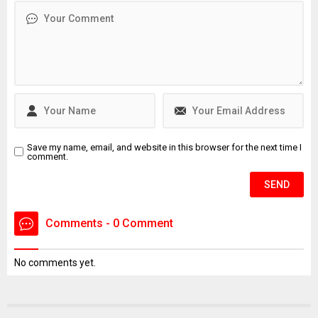
Basketbol Milli Takımının
doktorluğunu yaptığı da
öğrenilen Bağdigen’in
ölümüne ilişkin soruşturma
başlatıldı. Bağdigen'in
ölmeden önce, "Daha önce
intihar edecektim. Farklı
sebeplerden dolayı
intiharımı erteledim" yazılı
intihar...
Save my name, email, and website in this browser for the next time I
comment.
Comments - 0 Comment
No comments yet.