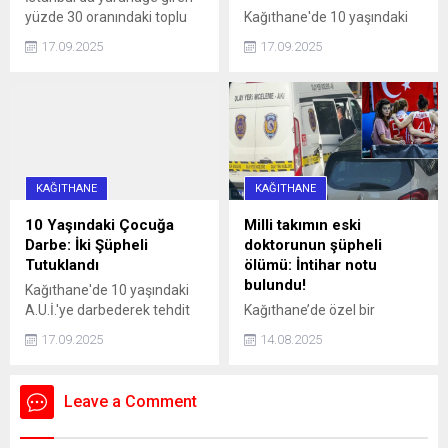
yüzde 30 oranındaki toplu
Kağıthane'de 10 yaşındaki
ulaşım zammı, 'U' logolu
çocuğun bisikletini
17.09.2025
17.09.2025
metrolar ve Marmaray'da
gasbetmeye çalışan 16 ve
geçerli olmayacak haberi,
13 yaşındaki iki kişi, çocuğu
aradaki farkı merak ettirdi.
darbettikleri gerekçesiyle
İşte, logoların anlamı ve
tutuklandı.
farkı...
KAĞITHANE
KAĞITHANE
10 Yaşındaki Çocuğa
Milli takımın eski
Darbe: İki Şüpheli
doktorunun şüpheli
Tutuklandı
ölümü: İntihar notu
bulundu!
Kağıthane'de 10 yaşındaki
A.U.İ.'ye darbederek tehdit
Kağıthane’de özel bir
eden ve kaçmaya çalışırken
hastanede Acil Tıp Uzmanı
17.09.2025
14.08.2025
bir aracın çarpmasına neden
olarak görev yapan doktor
olan 16 yaşındaki İ.H.K. ve 13
Sedanur Bağdigen (35)
yaşındaki E.S. gözaltına
yaşadığı rezidanstaki
Leave a Comment
alındı. Şüpheliler, adliyeye
dairenin yatak odasında ölü
sevk edilerek tutuklandı.
bulundu. Bir dönem Kadın