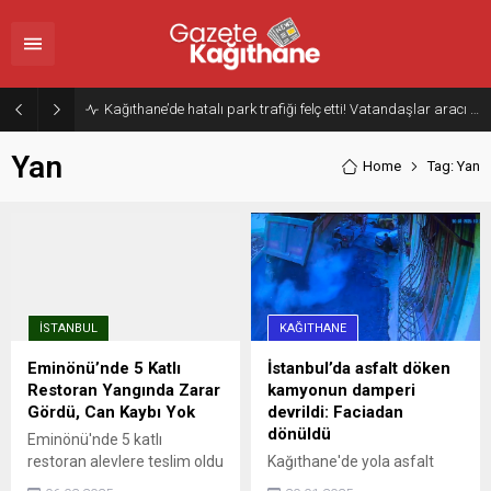
Kağıthane’de hatalı park trafiği felç etti! Vatandaşlar aracı Forklift ile yoldan kaldırdı
Yan
Home
Tag: Yan
İSTANBUL
KAĞITHANE
Eminönü’nde 5 Katlı
İstanbul’da asfalt döken
Restoran Yangında Zarar
kamyonun damperi
Gördü, Can Kaybı Yok
devrildi: Faciadan
dönüldü
Eminönü'nde 5 katlı
restoran alevlere teslim oldu
Kağıthane'de yola asfalt
İstanbul Valisi Davut Gül:
döken hafriyat kamyonunun