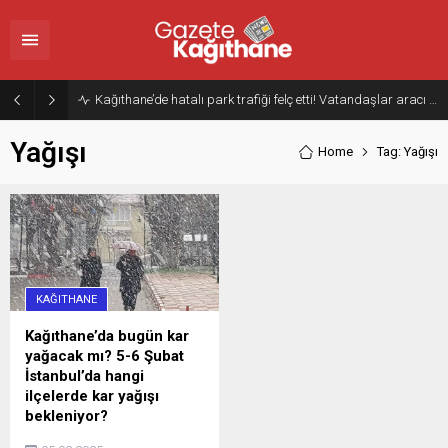
Kağıthane’de hatalı park trafiği felç etti! Vatandaşlar aracı Forklift ile yoldan kaldırdı
Yağışı
Home
Tag: Yağışı
KAĞITHANE
Kağıthane’da bugün kar
yağacak mı? 5-6 Şubat
İstanbul’da hangi
ilçelerde kar yağışı
bekleniyor?
Bugün İstanbul'da kar yağıp