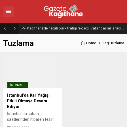
Kağıthane’de hatalı park trafiği felç etti! Vatandaşlar aracı Forklift ile yoldan kaldırdı
Tuzlama
Home
Tag: Tuzlama
İSTANBUL
İstanbul’da Kar Yağışı
Etkili Olmaya Devam
Ediyor
İstanbul'da sabah
saatlerinden itibaren tesirli
olan kar yağışı, kentin