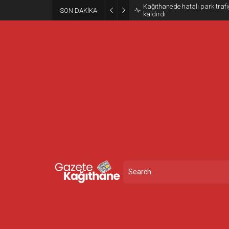
Kağıthane’de hatalı park trafiğ
SON DAKİKA
kaldırdı