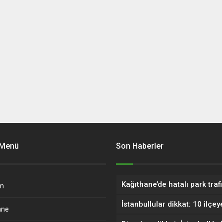
 Menü
Son Haberler
m
ane