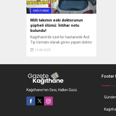
KAĞITHANE
Milli takımın eski doktorunun
şüpheli ölümü: İntihar notu
bulundu!
Kağıthane’de özel bir hastanede Acil
Tıp Uzmanı olarak görev yapan doktor
Sedanur Bağdigen (35) yaşadığı
14.08.2025
rezidanstaki dairenin yatak odasında
ölü bulundu. Bir dönem Kadın
Basketbol Milli Takımının
doktorluğunu yaptığı da öğrenilen
Bağdigen’in ölümüne ilişkin
Footer
soruşturma başlatıldı. Bağdigen'in
ölmeden önce, "Daha önce intihar
edecektim. Farklı sebeplerden dolayı
Kağıthane'nin Sesi, Halkın Gücü
intiharımı erteledim" yazılı intihar...
Günde
Kağıth