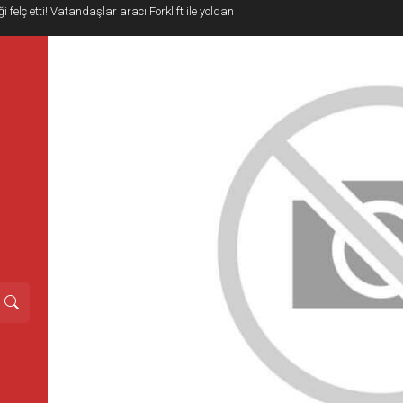
i felç etti! Vatandaşlar aracı Forklift ile yoldan