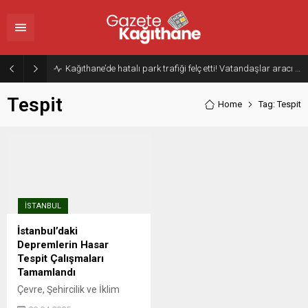
Kağıthane’de hatalı park trafiği felç etti! Vatandaşlar aracı Forklift ile yoldan kaldırdı
Tespit
Home
Tag: Tespit
İSTANBUL
İstanbul’daki
Depremlerin Hasar
Tespit Çalışmaları
Tamamlandı
Çevre, Şehircilik ve İklim
Değişikliği Bakanı Murat