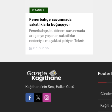
İSTANBUL
Fenerbahçe savunmada
sakatlıklarla boğuşuyor
Fenerbahçe, bu dönem savunmada
art geriye yaşanan sakatlıklar
nedeniyle meşakkat çekiyor. Teknik
yönetici Jose Mourinho idaresinde
07.02.2025
yeni döneme stoperde Rodrigo Becao,
Alexander Djiku, Jayden Oosterwolde,
Samet Akaydın ve Serdar Yüce'nin
yanına Çağlar ...
Footer
Kağıthane'nin Sesi, Halkın Gücü
Günde
Kağıth