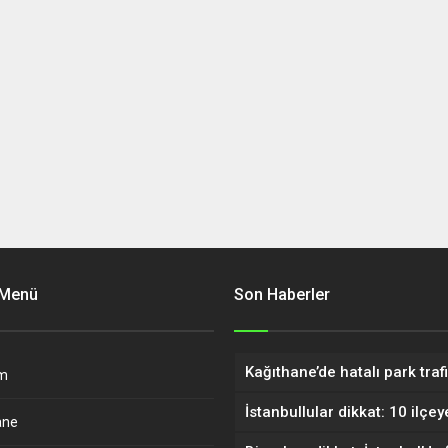
 Menü
Son Haberler
m
ane