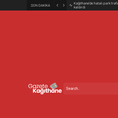
Kağıthane’de hatalı park trafiğ
SON DAKİKA
kaldırdı