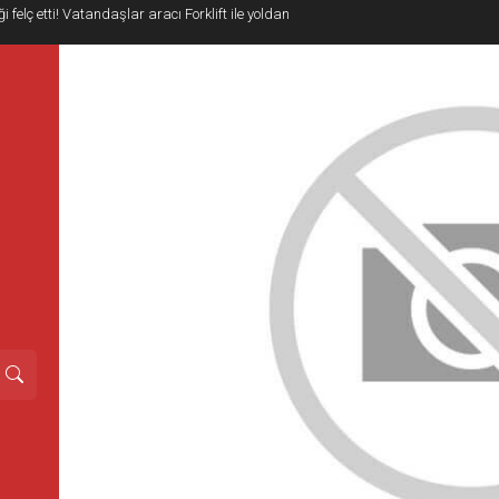
i felç etti! Vatandaşlar aracı Forklift ile yoldan