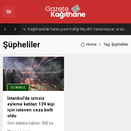
Kağıthane’de hatalı park trafiği felç etti! Vatandaşlar aracı Forklift ile yoldan kaldırdı
Şüpheliler
Home
Tag: Şüpheliler
İSTANBUL
İstanbul’da izinsiz
eyleme katılan 139 kişi
için istenen ceza belli
oldu
Son dakika haberi: İBB'ye
yönelik yolsuzluk ve terör