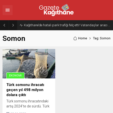
Kağıthane’de hatalı park trafiği felç etti! Vatandaşlar aracı Forklift ile yoldan kaldırdı
Somon
Home
Tag: Somon
EKONOMI
Türk somonu ihracatı
geçen yıl 498 milyon
dolara çıktı
Türk somonu ihracatındaki
artış 2024'te de sürdü. Türk
somonu, geçen yıl 46 ülkede