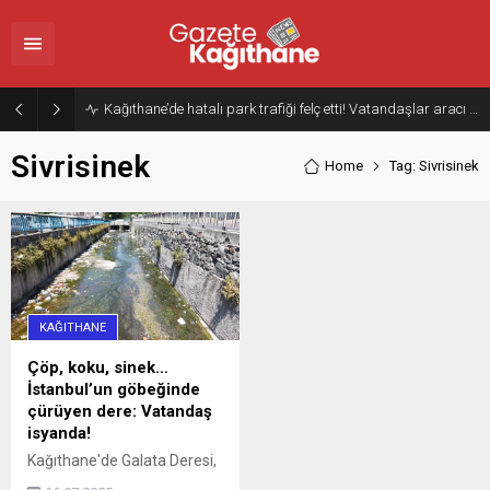
Kağıthane’de hatalı park trafiği felç etti! Vatandaşlar aracı Forklift ile yoldan kaldırdı
Sivrisinek
Home
Tag: Sivrisinek
KAĞITHANE
Çöp, koku, sinek…
İstanbul’un göbeğinde
çürüyen dere: Vatandaş
isyanda!
Kağıthane'de Galata Deresi,
atılan çöpler nedeniyle