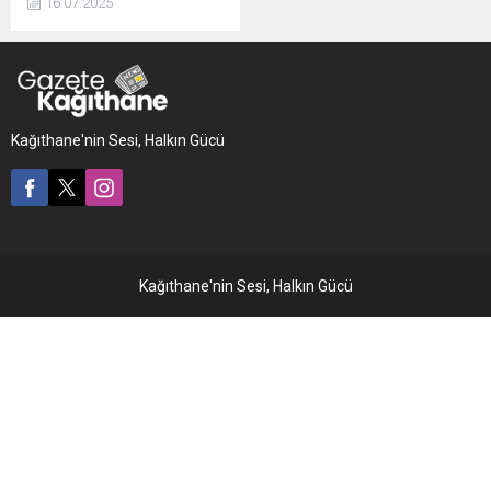
16.07.2025
sivrisineklerin ve kötü
kokunun esiri oldu. Dereye
yakın oturan vatandaşlar
kötü kokudan rahatsız
olduklarını ve sivrisinek
yüzünden uyuyamadıklarını
Kağıthane'nin Sesi, Halkın Gücü
söyledi.
Kağıthane'nin Sesi, Halkın Gücü