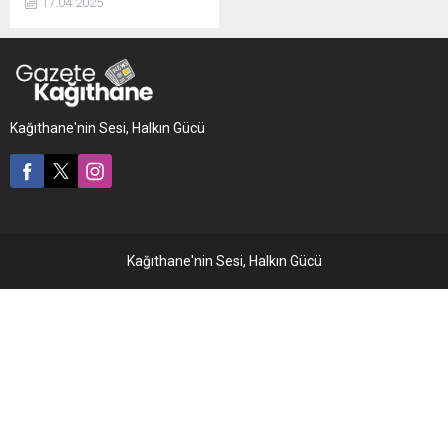
17.04.2025
kopya düzeneğiyle çözdüğü
belirlenen 49 yaşındaki
kadın hakkında, 1 yıldan 4
yıla kadar hapis cezası
istemiyle dava açıldı.
Kağıthane'nin Sesi, Halkın Gücü
Kağıthane'nin Sesi, Halkın Gücü