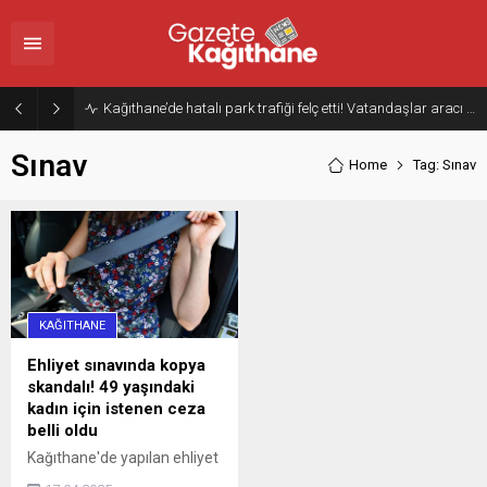
Kağıthane’de hatalı park trafiği felç etti! Vatandaşlar aracı Forklift ile yoldan kaldırdı
Sınav
Home
Tag: Sınav
KAĞITHANE
Ehliyet sınavında kopya
skandalı! 49 yaşındaki
kadın için istenen ceza
belli oldu
Kağıthane'de yapılan ehliyet
sınavında, soruları kameralı