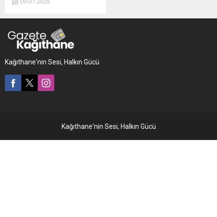
09.01.2025
ardından kendisini
yakalayan jandarma
ekiplerinin de aracını çalarak
kayıplara karışan hırsız
yakalandı. ÇALDIĞI ARAÇLA
YAKALANMIŞTI Silivri'de 6
Kağıthane'nin Sesi, Halkın Gücü
Ocak 2025 tarihinde gece
saat 02.15 sıralarında ...
Kağıthane'nin Sesi, Halkın Gücü