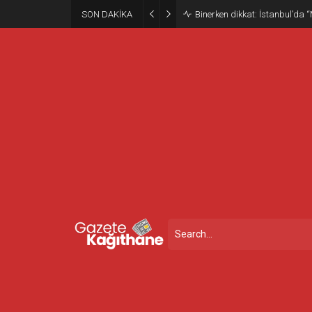
SON DAKİKA
Binerken dikkat: İstanbul’da “