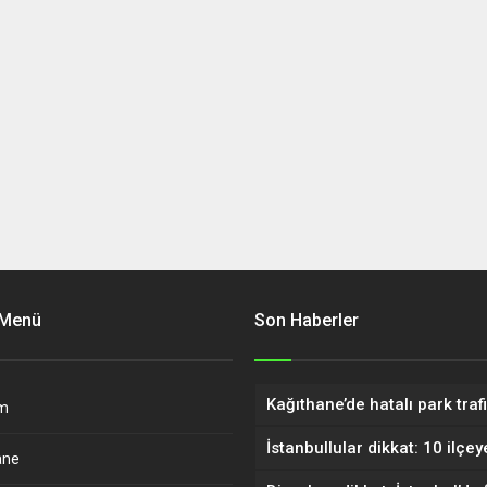
 Menü
Son Haberler
m
ane