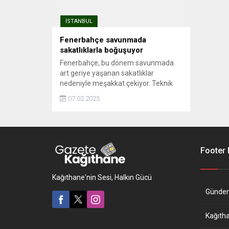
İSTANBUL
Fenerbahçe savunmada
sakatlıklarla boğuşuyor
Fenerbahçe, bu dönem savunmada
art geriye yaşanan sakatlıklar
nedeniyle meşakkat çekiyor. Teknik
yönetici Jose Mourinho idaresinde
07.02.2025
yeni döneme stoperde Rodrigo Becao,
Alexander Djiku, Jayden Oosterwolde,
Samet Akaydın ve Serdar Yüce'nin
yanına Çağlar ...
Footer
Kağıthane'nin Sesi, Halkın Gücü
Günde
Kağıth