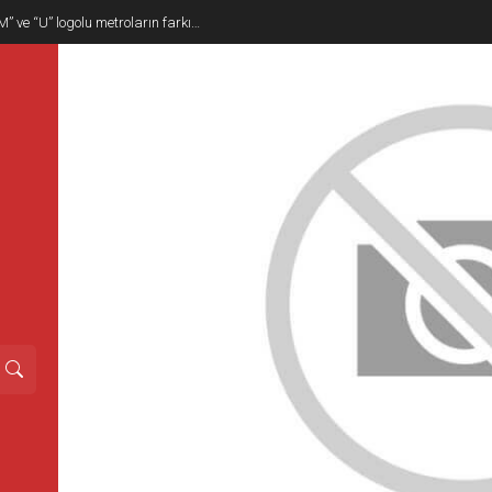
M” ve “U” logolu metroların farkı…