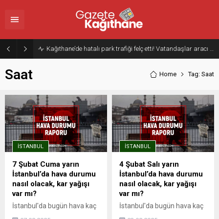
Kağıthane’de hatalı park trafiği felç etti! Vatandaşlar aracı Forklift ile yoldan kaldırdı
Saat
Home
Tag: Saat
İSTANBUL
İSTANBUL
7 Şubat Cuma yarın
4 Şubat Salı yarın
İstanbul’da hava durumu
İstanbul’da hava durumu
nasıl olacak, kar yağışı
nasıl olacak, kar yağışı
var mı?
var mı?
İstanbul'da bugün hava kaç
İstanbul'da bugün hava kaç
derece? 15 günlük ve 30
derece? 15 günlük ve 30