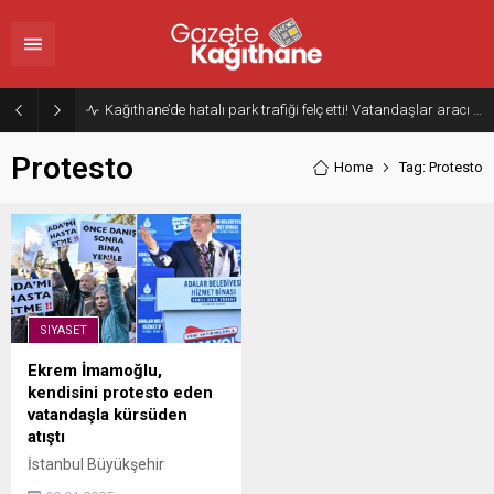
Kağıthane’de hatalı park trafiği felç etti! Vatandaşlar aracı Forklift ile yoldan kaldırdı
Protesto
Home
Tag: Protesto
SIYASET
Ekrem İmamoğlu,
kendisini protesto eden
vatandaşla kürsüden
atıştı
İstanbul Büyükşehir
Belediyesince Adalar