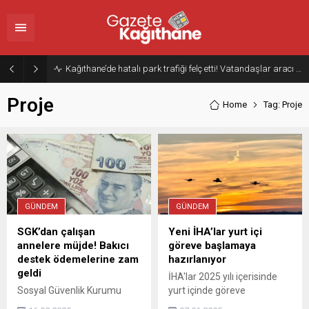
Kağıthane’de hatalı park trafiği felç etti! Vatandaşlar aracı Forklift ile yoldan kaldırdı
Proje
Home
Tag: Proje
GÜNDEM
GÜNDEM
SGK’dan çalışan
Yeni İHA’lar yurt içi
annelere müjde! Bakıcı
göreve başlamaya
destek ödemelerine zam
hazırlanıyor
geldi
İHA'lar 2025 yılı içerisinde
Sosyal Güvenlik Kurumu
yurt içinde göreve
(SGK) tarafından çalışan
başlamaya hazırlanırken