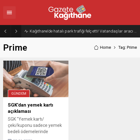
Kağıthane’de hatalı park trafiği felç etti! Vatandaşlar aracı Forklift ile yoldan kaldırdı
Prime
Home
Tag: Prime
GÜNDEM
SGK’dan yemek kartı
açıklaması
SGK "Yemek kartı/
çeki/kuponu sadece yemek
bedeli ödemelerinde
kullanıldığında, yüklenen