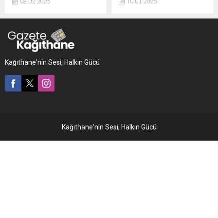
03.02.2025
10.01.2025
ortalama 1,7 milyon TL
parçalayıp satmaya çalışan
alacağı var. İstanbul
2 şüpheli ile sökülen
Büyükşehir Belediyesi
parçaları aldığı iddia edilen
ödeme takvimine uymuyor.
bir kişi polis tarafından
Parasını alamayan otobüs
yakalandı. Otobüs tamamen
esnafı bugün de eylemde.
parçalanmaktan son anda
Kağıthane'nin Sesi, Halkın Gücü
kurtarılırken sökülen ...
Kağıthane'nin Sesi, Halkın Gücü