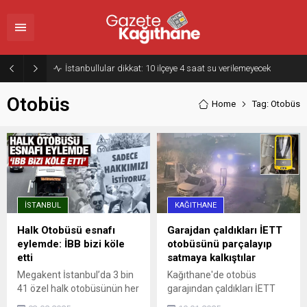
İstanbullular dikkat: 10 ilçeye 4 saat su verilemeyecek
Otobüs
Home
Tag: Otobüs
İSTANBUL
KAĞITHANE
Halk Otobüsü esnafı
Garajdan çaldıkları İETT
eylemde: İBB bizi köle
otobüsünü parçalayıp
etti
satmaya kalkıştılar
Megakent İstanbul’da 3 bin
Kağıthane'de otobüs
41 özel halk otobüsünün her
garajından çaldıkları İETT
birinin, belediyeden
otobüsünü, Tuzla'da