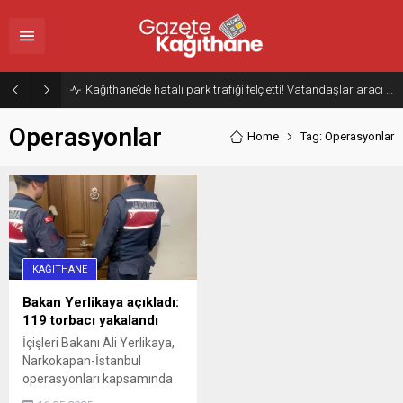
Kağıthane’de hatalı park trafiği felç etti! Vatandaşlar aracı Forklift ile yoldan kaldırdı
Operasyonlar
Home
Tag: Operasyonlar
KAĞITHANE
Bakan Yerlikaya açıkladı:
119 torbacı yakalandı
İçişleri Bakanı Ali Yerlikaya,
Narkokapan-İstanbul
operasyonları kapsamında
119 kişinin yakalandığını