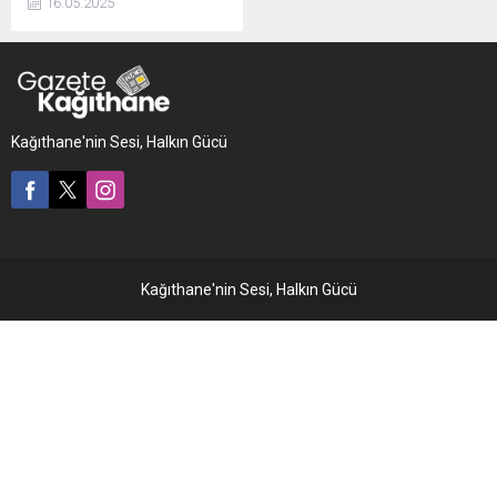
16.05.2025
açıkladı. Yerlikaya,
yakalananlardan 70’inin
tutuklandığını, 16’sı hakkında
ise adli kontrol kararı
verildiğini belirtti.
Kağıthane'nin Sesi, Halkın Gücü
Kağıthane'nin Sesi, Halkın Gücü