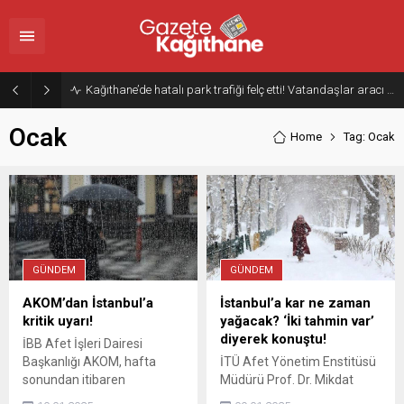
Kağıthane’de hatalı park trafiği felç etti! Vatandaşlar aracı Forklift ile yoldan kaldırdı
Ocak
Home
Tag: Ocak
GÜNDEM
GÜNDEM
AKOM’dan İstanbul’a
İstanbul’a kar ne zaman
kritik uyarı!
yağacak? ‘İki tahmin var’
diyerek konuştu!
İBB Afet İşleri Dairesi
Başkanlığı AKOM, hafta
İTÜ Afet Yönetim Enstitüsü
sonundan itibaren
Müdürü Prof. Dr. Mikdat
İstanbul’da soğuk ve yağışlı
Kadıoğlu, İstanbulluların