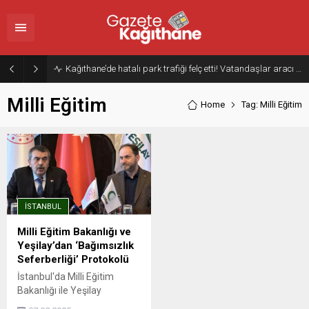
Kağıthane’de hatalı park trafiği felç etti! Vatandaşlar aracı Forklift ile yoldan kaldırdı
Milli Eğitim
Home
Tag: Milli Eğitim
İSTANBUL
Milli Eğitim Bakanlığı ve
Yeşilay’dan ‘Bağımsızlık
Seferberliği’ Protokolü
İstanbul'da Milli Eğitim
Bakanlığı ile Yeşilay
arasında "Bağımsızlık