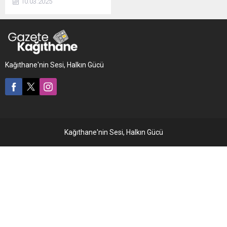
10.03.2025
senetlerinde düşüş yaşandı.
Rekabet Kurulu tarafından
Türkiye'nin önde gelen zincir
marketlerine soruşturma
açıldı. BİM'E İKİ YENİ
SORUŞTURMA DAHA BİM
Kağıthane'nin Sesi, Halkın Gücü
tarafından Kamuoyu ...
Kağıthane'nin Sesi, Halkın Gücü