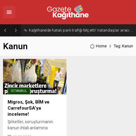
Kağıthane’de hatalı park trafiği felç etti! Vatandaşlar aracı Forklift ile yoldan kaldırdı
Kanun
Home
Tag: Kanun
İSTANBUL
Migros, Şok, BİM ve
CarrefourSA’ya
inceleme!
Şirketler, soruşturmanın
kanun ihlali anlamına
gelmediğini açıklarken, hisse