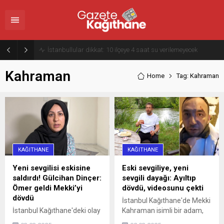
İstanbullular dikkat: 10 ilçeye 4 saat su verilemeyecek
Kahraman
Home
Tag: Kahraman
KAĞITHANE
KAĞITHANE
Yeni sevgilisi eskisine
Eski sevgiliye, yeni
saldırdı! Gülcihan Dinçer:
sevgili dayağı: Ayıltıp
Ömer geldi Mekki’yi
dövdü, videosunu çekti
dövdü
İstanbul Kağıthane'de Mekki
İstanbul Kağıthane'deki olay
Kahraman isimli bir adam,
22 Şubat Cumartesi günü
eski sevgilisinin evine