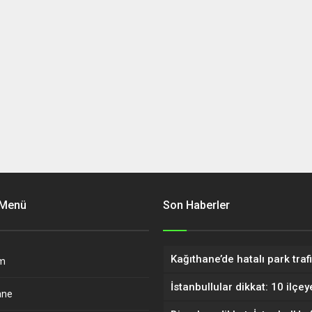
 Menü
Son Haberler
m
ane