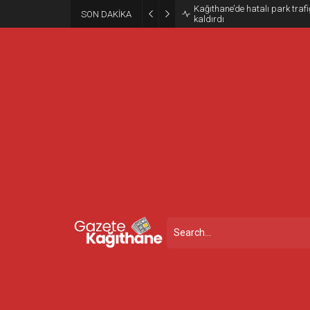
Kağıthane’de hatalı park trafiğ
SON DAKİKA
kaldırdı