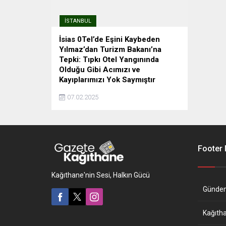
İSTANBUL
İsias 0Tel’de Eşini Kaybeden
Yılmaz’dan Turizm Bakanı’na
Tepki: Tıpkı Otel Yangınında
Olduğu Gibi Acımızı ve
Kayıplarımızı Yok Saymıştır
(İSTANBUL) -6 Şubat sarsıntılarında
07.02.2025
yıkılan Grand İsias Otel'de ömrünü
yitiren rehberler için İstanbul
Barosu'nda anma gerçekleştirildi.
İstanbul Barosu Lideri Avukat İbrahim
Kaboğlu, "Afet idaresi yasa önerisi
Footer
hazırladık, Meclis'e teslim ettik ...
Kağıthane'nin Sesi, Halkın Gücü
Günde
Kağıth