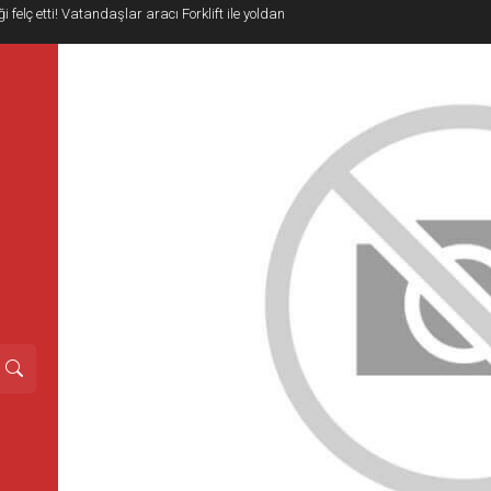
i felç etti! Vatandaşlar aracı Forklift ile yoldan