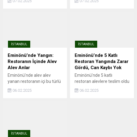
07.02.2025
07.02.2025
edilen itfaiye grupları
söndürülürken, kafe
yangını kısa müddette
kullanılamaz hale geldi.
denetim altına alırken, ağır
Yangın, saat 22.00
dumanın çıktığı imalathane
sıralarında Esenyurt
havadan görüntülendi.
Osmangazi Mahallesi Esen
İstanbul'da Başakşehir ...
Caddesi üzerinde bulunan ...
İSTANBUL
İSTANBUL
Eminönü’nde Yangın:
Eminönü’nde 5 Katlı
Restoranın İçinde Alev
Restoran Yangında Zarar
Alev Anlar
Gördü, Can Kaybı Yok
Eminönü'nde alev alev
Eminönü'nde 5 katlı
yanan restoranın içi bu türlü
restoran alevlere teslim oldu
görüntülendi İSTANBUL -
İstanbul Valisi Davut Gül:
06.02.2025
06.02.2025
Eminönü Meydanı'nda dış
"Herhangi bir can kaybı ve
cephesinde yangın çıkan
yaralı yok. Rastgele bir yere
restoranın içi itfaiye
sıçramadan yangın
kamerası tarafından saniye
söndürüldü. Mahsur kalan
saniye görüntülendi.
ve aranan kimse yok"
Eminönü Meydanı'nda
İSTANBUL - Eminönü'nde
bulunan bir restoranın dış ...
Mısır ÇarşısıEdinilen ...
İSTANBUL