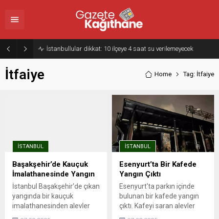
İstanbullular dikkat: 10 ilçeye 4 saat su verilemeyecek
İtfaiye
Home
Tag: İtfaiye
İSTANBUL
İSTANBUL
Başakşehir’de Kauçuk
Esenyurt’ta Bir Kafede
İmalathanesinde Yangın
Yangın Çıktı
İstanbul Başakşehir'de çıkan
Esenyurt'ta parkın içinde
yangında bir kauçuk
bulunan bir kafede yangın
imalathanesinden alevler
çıktı. Kafeyi saran alevler
yükseldi. Olay yerine sevk
itfaiye takımları tarafından