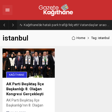
Kağıthane’de hatalı park trafiği felç etti! Vatandaşlar aracı Forklift ile yoldan kaldırdı
istanbul
Home
Tag: istanbul
KAĞITHANE
AK Parti Beşiktaş İlçe
Başkanlığı 8. Olağan
Kongresi Gerçekleşti
AK Parti Beşiktaş İlçe
Başkanlığı’nın 8. Olağan
Kongresi, partililerin yoğun