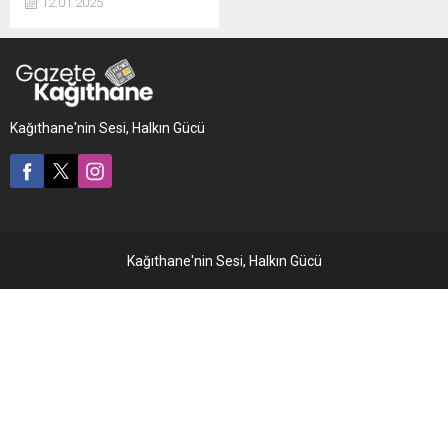
12.01.2025
kurşunlayan zanlılar
gözaltına alındı. Zanlıların
işyerini kurşunladığı anlar
kameraya yansıdı. Olay, olay
Esenler Menderes Mahallesi
İnönü ...
Kağıthane'nin Sesi, Halkın Gücü
Kağıthane'nin Sesi, Halkın Gücü