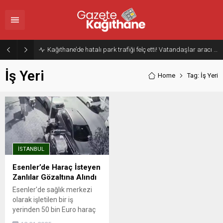
Kağıthane’de hatalı park trafiği felç etti! Vatandaşlar aracı Forklift ile yoldan kaldırdı
İş Yeri
Home
Tag: İş Yeri
İSTANBUL
Esenler’de Haraç İsteyen
Zanlılar Gözaltına Alındı
Esenler'de sağlık merkezi
olarak işletilen bir iş
yerinden 50 bin Euro haraç
isteyip, ardından iş yerini