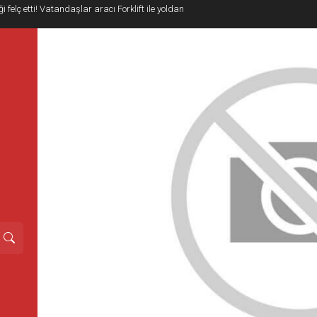
i felç etti! Vatandaşlar aracı Forklift ile yoldan