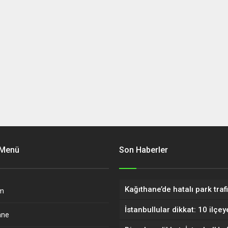
 Menü
Son Haberler
m
ane