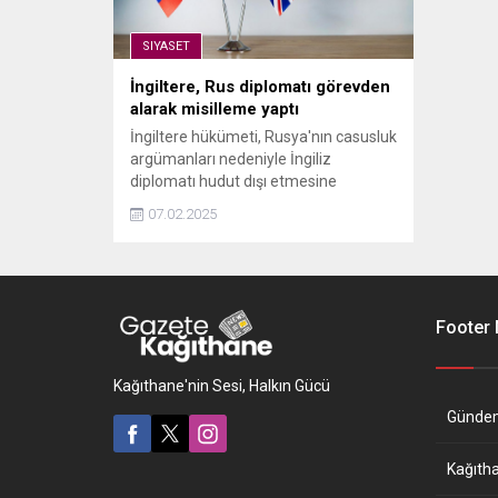
SIYASET
İngiltere, Rus diplomatı görevden
alarak misilleme yaptı
İngiltere hükümeti, Rusya'nın casusluk
argümanları nedeniyle İngiliz
diplomatı hudut dışı etmesine
misilleme olarak bir Rus diplomatın
07.02.2025
akreditasyonunu iptal etti.
Footer
Kağıthane'nin Sesi, Halkın Gücü
Günde
Kağıth