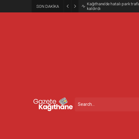
Kağıthane’de hatalı park trafiğ
SON DAKİKA
kaldırdı