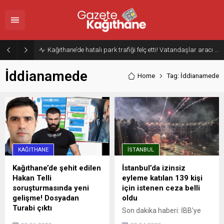
Kağıthane’de hatalı park trafiği felç etti! Vatandaşlar aracı Forklift ile yoldan kaldırdı
İddianamede
Home
Tag: İddianamede
KAĞITHANE
İSTANBUL
Kağıthane’de şehit edilen
İstanbul’da izinsiz
Hakan Telli
eyleme katılan 139 kişi
soruşturmasında yeni
için istenen ceza belli
gelişme! Dosyadan
oldu
Turabi çıktı
Son dakika haberi: İBB'ye
Kağıthane'de 25 Ağustos
yönelik yolsuzluk ve terör