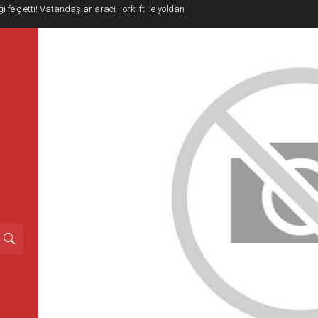
i felç etti! Vatandaşlar aracı Forklift ile yoldan