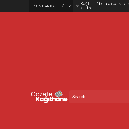
Kağıthane’de hatalı park trafiğ
SON DAKİKA
kaldırdı