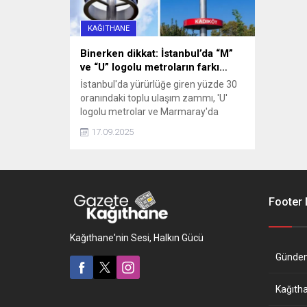
KAĞITHANE
Binerken dikkat: İstanbul’da “M”
ve “U” logolu metroların farkı…
İstanbul'da yürürlüğe giren yüzde 30
oranındaki toplu ulaşım zammı, 'U'
logolu metrolar ve Marmaray'da
geçerli olmayacak haberi, aradaki
17.09.2025
farkı merak ettirdi. İşte, logoların
anlamı ve farkı...
Footer
Kağıthane'nin Sesi, Halkın Gücü
Günde
Kağıth