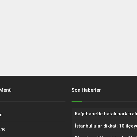
 Menü
Son Haberler
m
ane