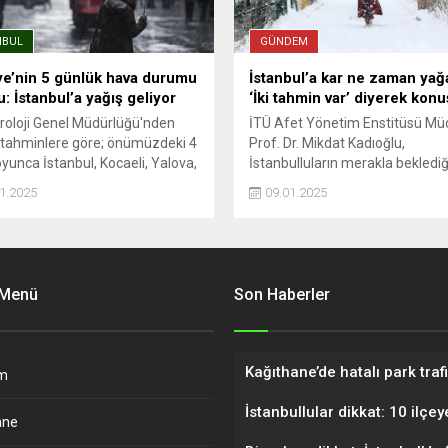
NBUL
GÜNDEM
ye’nin 5 günlük hava durumu
İstanbul’a kar ne zaman ya
: İstanbul’a yağış geliyor
‘İki tahmin var’ diyerek konu
oloji Genel Müdürlüğü'nden
İTÜ Afet Yönetim Enstitüsü Mü
 tahminlere göre; önümüzdeki 4
Prof. Dr. Mikdat Kadıoğlu,
yunca İstanbul, Kocaeli, Yalova,
İstanbulluların merakla beklediğ
ğ ve Kırklareli çevreleri ile
'İstanbul'a ne zaman kar yağac
1.2025
09.01.2025
ale ve Balıkesir’in kuzey
sorusuna yanıt verdi. Kadıoğlu
erinde yer yer kuvvetli yağışlar
açıklamasında, 2 farklı yol üzer
olacak.
tahmin yürüttüklerini kaydetti.
 Menü
Son Haberler
m
ane