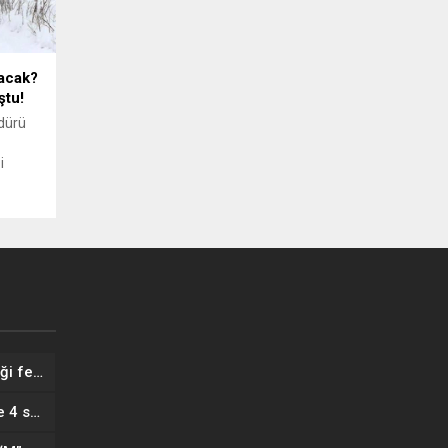
ğacak?
ştu!
dürü
i
ak?'
inden
Kağıthane’de hatalı park trafiği felç etti! Vatandaşlar aracı Forklift ile yoldan kaldırdı
İstanbullular dikkat: 10 ilçeye 4 saat su verilemeyecek