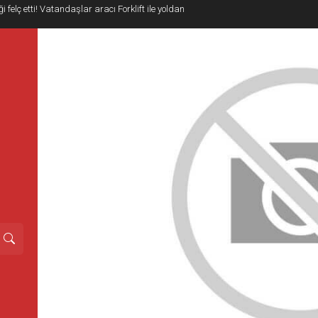
i felç etti! Vatandaşlar aracı Forklift ile yoldan