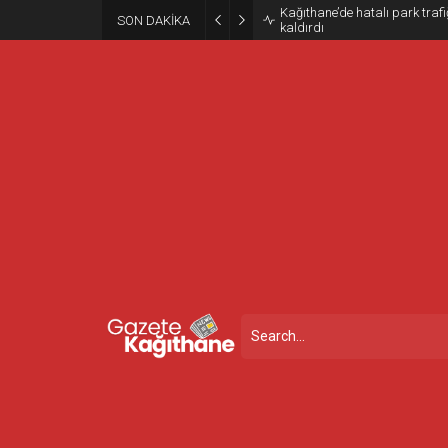
Kağıthane’de hatalı park trafiğ
SON DAKİKA
kaldırdı