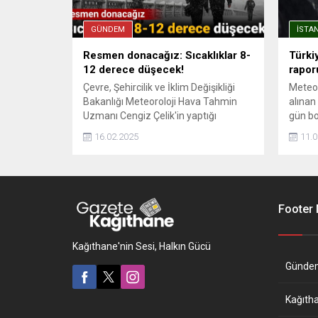
GÜNDEM
İSTA
Resmen donacağız: Sıcaklıklar 8-
Türki
12 derece düşecek!
raporu
Çevre, Şehircilik ve İklim Değişikliği
Meteor
Bakanlığı Meteoroloji Hava Tahmin
alınan
Uzmanı Cengiz Çelik'in yaptığı
gün bo
açıklamaya göre, hafta başında
Tekirda
16.02.2025
11.0
kuzeybatı bölgelerde kuvvetli yağmur
Çanakk
etkili olacak. Salı günü sıcaklıkların
kesiml
hızla düşeceğini belirten Çelik ...
etkili 
Footer
Kağıthane'nin Sesi, Halkın Gücü
Günde
Kağıth