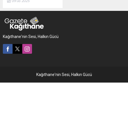
09.03.2025
dolar olan 365 kilo kokainin
ele geçirildiği, 12 kişinin
tutuklandığı ‘Narkokapan-
15' operasyonunun detayları
açıklandı.
Kağıthane'nin Sesi, Halkın Gücü
Kağıthane'nin Sesi, Halkın Gücü