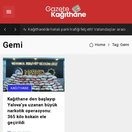
Kağıthane’de hatalı park trafiği felç etti! Vatandaşlar aracı Forklift ile yoldan kaldırdı
Gemi
Home
Tag: Gemi
KAĞITHANE
Kağıthane den başlayıp
Yalova’ya uzanan büyük
narkotik operasyonu:
365 kilo kokain ele
geçirildi
Piyasa değeri 36,5 milyon