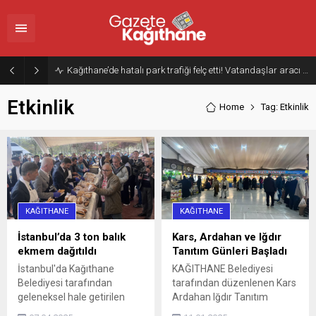
Kağıthane’de hatalı park trafiği felç etti! Vatandaşlar aracı Forklift ile yoldan kaldırdı
Etkinlik
Home
Tag: Etkinlik
KAĞITHANE
KAĞITHANE
İstanbul’da 3 ton balık
Kars, Ardahan ve Iğdır
ekmem dağıtıldı
Tanıtım Günleri Başladı
İstanbul'da Kağıthane
KAĞITHANE Belediyesi
Belediyesi tarafından
tarafından düzenlenen Kars
geleneksel hale getirilen
Ardahan Iğdır Tanıtım
Balık Ekmek İkramı etkinliği,
Günleri, yöresel lezzetleri ve