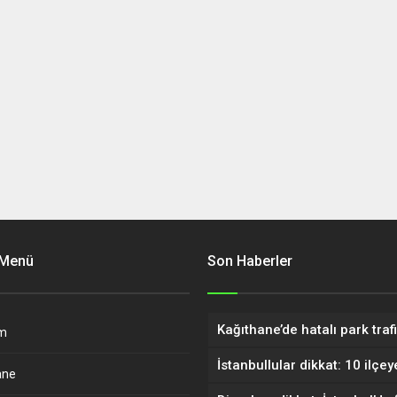
 Menü
Son Haberler
m
ane