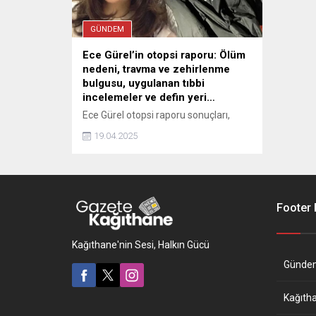
GÜNDEM
Ece Gürel’in otopsi raporu: Ölüm
nedeni, travma ve zehirlenme
bulgusu, uygulanan tıbbi
incelemeler ve defin yeri…
Ece Gürel otopsi raporu sonuçları,
kaybolma süreci ve adli sürecin
19.04.2025
seyriyle birlikte akıllardaki sorular
netleşiyor. Peki, Ece Gürel neden öldü?
İşte yanıtları aranan sorular ve merak
edilen detaylar... Ece Gürel'in nasıl
kayboldu ve nasıl bulundu ...
Footer
Kağıthane'nin Sesi, Halkın Gücü
Günde
Kağıth