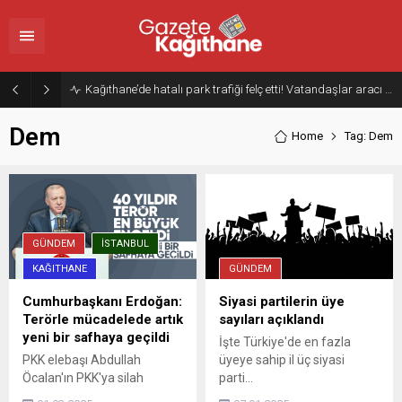
Kağıthane’de hatalı park trafiği felç etti! Vatandaşlar aracı Forklift ile yoldan kaldırdı
Dem
Home
Tag: Dem
GÜNDEM
İSTANBUL
KAĞITHANE
GÜNDEM
Cumhurbaşkanı Erdoğan:
Siyasi partilerin üye
Terörle mücadelede artık
sayıları açıklandı
yeni bir safhaya geçildi
İşte Türkiye'de en fazla
PKK elebaşı Abdullah
üyeye sahip il üç siyasi
Öcalan'ın PKK'ya silah
parti...
bırakma ve kendini