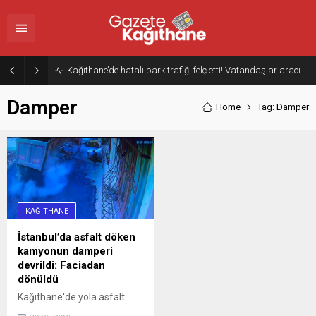
Kağıthane’de hatalı park trafiği felç etti! Vatandaşlar aracı Forklift ile yoldan kaldırdı
Damper
Home
Tag: Damper
KAĞITHANE
İstanbul’da asfalt döken
kamyonun damperi
devrildi: Faciadan
dönüldü
Kağıthane'de yola asfalt
döken hafriyat kamyonunun