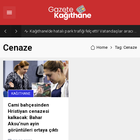
Kağıthane’de hatalı park trafiği felç etti! Vatandaşlar aracı Forklift ile yoldan kaldırdı
Cenaze
Home
Tag: Cenaze
KAĞITHANE
Cami bahçesinden
Hristiyan cenazesi
kalkacak: Bahar
Aksu’nun ayin
görüntüleri ortaya çıktı
Eski eşi Rüstem Elibol