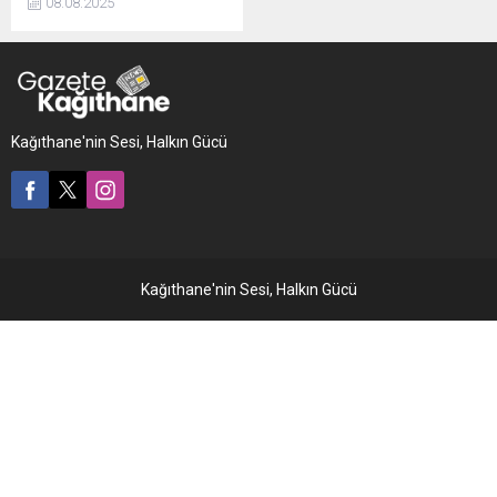
08.08.2025
ayrıntılar ortaya çıktı.
Şüphelinin cami
kütüphanesinden incil aldığı,
sayfaları tutuşturup parfüm
sıkarak alevlerin artmasını
sağladığı öğrenildi.
Kağıthane'nin Sesi, Halkın Gücü
Kağıthane'nin Sesi, Halkın Gücü