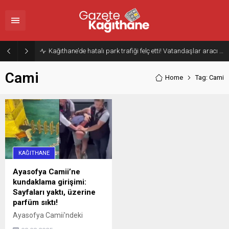
Kağıthane’de hatalı park trafiği felç etti! Vatandaşlar aracı Forklift ile yoldan kaldırdı
Cami
Home
Tag: Cami
KAĞITHANE
Ayasofya Camii’ne
kundaklama girişimi:
Sayfaları yaktı, üzerine
parfüm sıktı!
Ayasofya Camii'ndeki
kundaklama girişiminde yeni