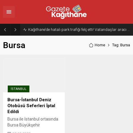
Kağıthane’de hatalı park trafiği felç etti! Vatandaşlar aracı Forklift ile yoldan kaldırdı
Bursa
Home
Tag: Bursa
İSTANBUL
Bursa-İstanbul Deniz
Otobüsü Seferleri İptal
Edildi
Bursa ile İstanbul ortasında
Bursa Büyükşehir
Belediyesince işletilen deniz