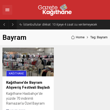
İstanbullular dikkat: 10 ilçeye 4 saat su verilemeyecek
Bayram
Home
Tag: Bayram
KAĞITHANE
Kağıthane’de Bayram
Alışveriş Festivali Başladı
Kağıthane Hasbahçe'de
yüzde 70 indirimli
Ramazan'a Özel Bayram
Alışveriş Festivali