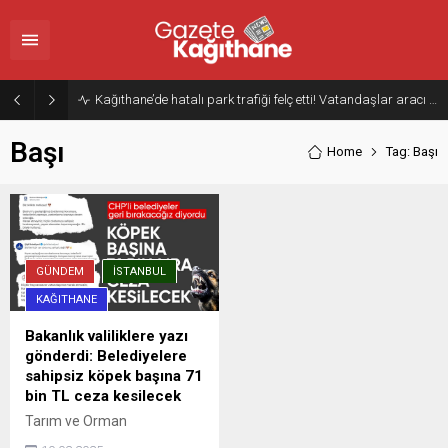
Kağıthane’de hatalı park trafiği felç etti! Vatandaşlar aracı Forklift ile yoldan kaldırdı
Başı
Home
Tag: Başı
GÜNDEM
İSTANBUL
KAĞITHANE
Bakanlık valiliklere yazı
gönderdi: Belediyelere
sahipsiz köpek başına 71
bin TL ceza kesilecek
Tarım ve Orman
Bakanlığı'nın 81 il valiliğine