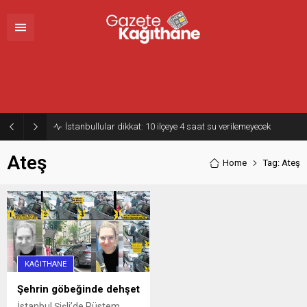
İstanbullular dikkat: 10 ilçeye 4 saat su verilemeyecek
Ateş
Home
Tag: Ateş
KAĞITHANE
Şehrin göbeğinde dehşet
İstanbul Şişli’de Rüstem