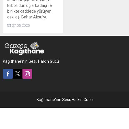
Elibol, dün üç arkadaşı ile
birlikte caddede yürüyen
eski eşi Bahar Aksu’yu
kaçırmak istedi. Aksu
07.05.2025
direnince, Elibol kadını altı
kurşunla öldürdü
Kağıthane'nin Sesi, Halkın Gücü
Kağıthane'nin Sesi, Halkın Gücü