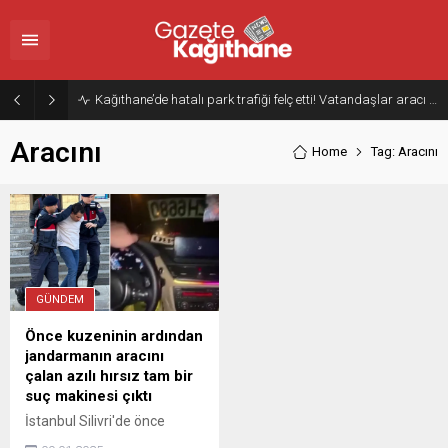
Kağıthane’de hatalı park trafiği felç etti! Vatandaşlar aracı Forklift ile yoldan kaldırdı
Aracını
Home
Tag: Aracını
GÜNDEM
Önce kuzeninin ardından
jandarmanın aracını
çalan azılı hırsız tam bir
suç makinesi çıktı
İstanbul Silivri'de önce
kuzeninin aracını çalan,