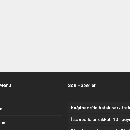
 Menü
Son Haberler
m
ane