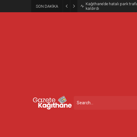
Kağıthane’de hatalı park trafiğ
SON DAKİKA
kaldırdı