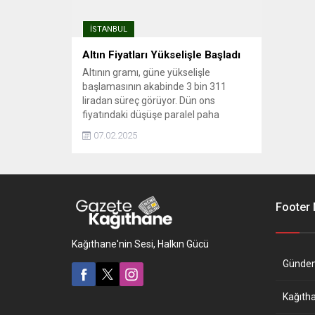
İSTANBUL
Altın Fiyatları Yükselişle Başladı
Altının gramı, güne yükselişle
başlamasının akabinde 3 bin 311
liradan süreç görüyor. Dün ons
fiyatındaki düşüşe paralel paha
kaybeden altının gram fiyatı, günü
07.02.2025
evvelki kapanışa nazaran yüzde 0,2
azalışla 3 bin 295 liradan
tamamlamıştı. Altının gram ...
Footer
Kağıthane'nin Sesi, Halkın Gücü
Günde
Kağıth