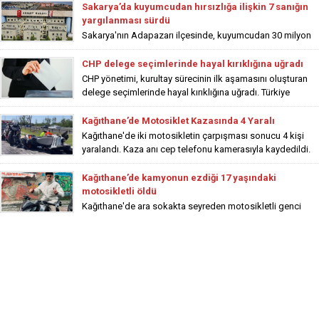
Sakarya’da kuyumcudan hırsızlığa ilişkin 7 sanığın
yargılanması sürdü
Sakarya'nın Adapazarı ilçesinde, kuyumcudan 30 milyon
liralık hırsızlık yapılmasına ilişkin 6'sı tutuklu, 1'i firari 7...
CHP delege seçimlerinde hayal kırıklığına uğradı
CHP yönetimi, kurultay sürecinin ilk aşamasını oluşturan
delege seçimlerinde hayal kırıklığına uğradı. Türkiye
genelinde parti...
Kağıthane’de Motosiklet Kazasında 4 Yaralı
Kağıthane'de iki motosikletin çarpışması sonucu 4 kişi
yaralandı. Kaza anı cep telefonu kamerasıyla kaydedildi.
Kağıthane’de kamyonun ezdiği 17 yaşındaki
motosikletli öldü
Kağıthane'de ara sokakta seyreden motosikletli genci
ezerek ölümüne sebep olan kamyonet sürücüsü olay
yerinden uzaklaştı....
Cumhurbaşkanı Erdoğan’ın merakla beklenen
müjdelerini peş peşe sıraladı
Cumhurbaşkanı ve AK Parti Genel Başkanı Recep Tayyip
Erdoğan, Beştepe Millet Kongre ve Kültür Merkezi'nde...
Bakan Bayraktar’dan elektrik ve doğal gaz zammı
açıklaması